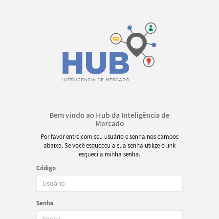
Bem vindo ao Hub da Inteligência de
Mercado
Por favor entre com seu usuário e senha nos campos
abaixo. Se você esqueceu a sua senha utilize o link
esqueci a minha senha.
Código
Senha